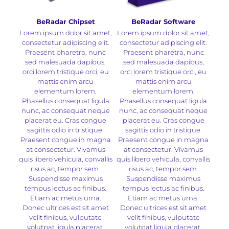
BeRadar Chipset
BeRadar Software
Lorem ipsum dolor sit amet,
Lorem ipsum dolor sit amet,
consectetur adipiscing elit.
consectetur adipiscing elit.
Praesent pharetra, nunc
Praesent pharetra, nunc
sed malesuada dapibus,
sed malesuada dapibus,
orci lorem tristique orci, eu
orci lorem tristique orci, eu
mattis enim arcu
mattis enim arcu
elementum lorem.
elementum lorem.
Phasellus consequat ligula
Phasellus consequat ligula
nunc, ac consequat neque
nunc, ac consequat neque
placerat eu. Cras congue
placerat eu. Cras congue
sagittis odio in tristique.
sagittis odio in tristique.
Praesent congue in magna
Praesent congue in magna
at consectetur. Vivamus
at consectetur. Vivamus
quis libero vehicula, convallis
quis libero vehicula, convallis
risus ac, tempor sem.
risus ac, tempor sem.
Suspendisse maximus
Suspendisse maximus
tempus lectus ac finibus.
tempus lectus ac finibus.
Etiam ac metus urna.
Etiam ac metus urna.
Donec ultrices est sit amet
Donec ultrices est sit amet
velit finibus, vulputate
velit finibus, vulputate
volutpat ligula placerat.
volutpat ligula placerat.