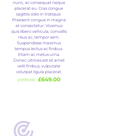
nunc, ac consequat neque
placerat eu. Cras congue
sagittis odio in tristique.
Praesent congue in magna
at consectetur. Vivamus
quis libero vehicula, convallis
risus ac, tempor sem.
Suspendisse maximus
tempus lectus ac finibus.
Etiam ac metus urna.
Donec ultrices est sit amet
velit finibus, vulputate
volutpat ligula placerat.
Original
Current
£
649.00
£
999.00
price
price
was:
is:
£999.00.
£649.00.