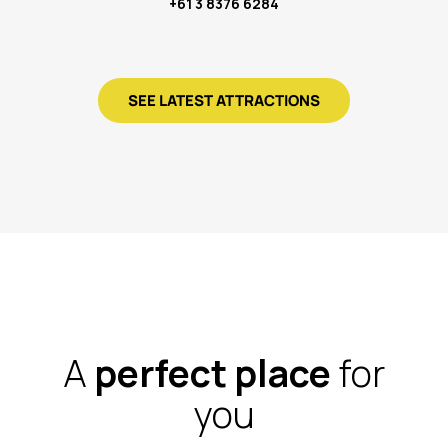
+61 3 8376 6284
SEE LATEST ATTRACTIONS
A
perfect place
for
you