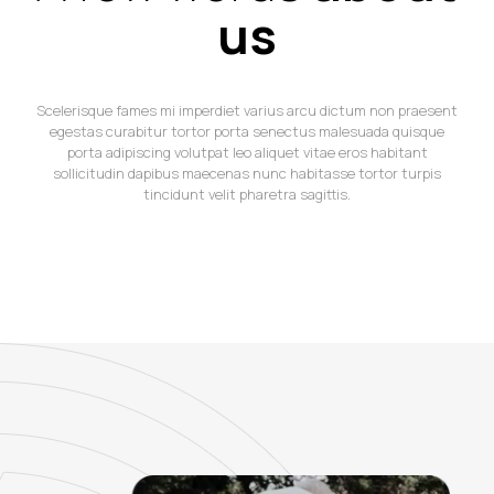
us
Scelerisque fames mi imperdiet varius arcu dictum non praesent
egestas curabitur tortor porta senectus malesuada quisque
porta adipiscing volutpat leo aliquet vitae eros habitant
sollicitudin dapibus maecenas nunc habitasse tortor turpis
tincidunt velit pharetra sagittis.