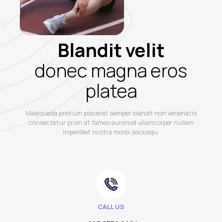
Blandit velit
donec magna eros
platea
Malesuada pretium placerat semper blandit non venenatis
consectetur proin at fames euismod ullamcorper nullam
imperdiet nostra morbi sociosqu.
CALL US