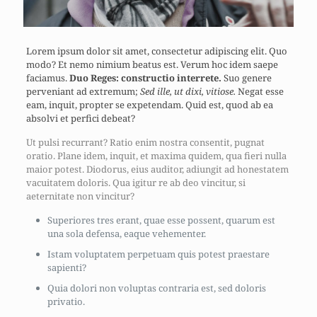
Lorem ipsum dolor sit amet, consectetur adipiscing elit. Quo
modo? Et nemo nimium beatus est.
Verum hoc idem saepe
faciamus.
Duo Reges: constructio interrete.
Suo genere
perveniant ad extremum;
Sed ille, ut dixi, vitiose.
Negat esse
eam, inquit, propter se expetendam. Quid est, quod ab ea
absolvi et perfici debeat?
Ut pulsi recurrant? Ratio enim nostra consentit, pugnat
oratio. Plane idem, inquit, et maxima quidem, qua fieri nulla
maior potest. Diodorus, eius auditor, adiungit ad honestatem
vacuitatem doloris. Qua igitur re ab deo vincitur, si
aeternitate non vincitur?
Superiores tres erant, quae esse possent, quarum est
una sola defensa, eaque vehementer.
Istam voluptatem perpetuam quis potest praestare
sapienti?
Quia dolori non voluptas contraria est, sed doloris
privatio.