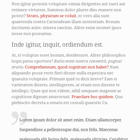
Non igitur potestis voluptate omnia dirigentes aut tueri aut
retinere virtutem. Summus dolor plures dies manere non
potest?
Strato, physicum se voluit
, ec vero alia sunt
quaerenda contra Carneadeam illam sententiam. Bonum
incolumis acies: misera caecitas. Aliter enim nosmet ipsos
nosse non possumus.
Inde igitur, inquit, ordiendum est.
At, si voluptas esset bonum, desideraret. Aliter philosophos
loqui putas oportere?
Ratio enim nostra consentit, pugnat
oratio.
Comprehensum, quod cognitum non habet?
Nam
aliquando posse recte fieri dicunt nulla expectata nec
quaesita voluptate. Primum quid tu dicis breve? Eam si
varietatem diceres, intellegerem, ut etiam non dicente te
intellego; Quae qui non vident, nihil umquam magnum ac
cognitione dignum amaverunt.
Praeclare hoc quidem.
Quo
plebiscito decreta a senatu est consuli quaestio Cn.
Lorem ipsum dolor sit amet enim. Etiam ullamcorper.
Suspendisse a pellentesque dui, non felis. Maecenas
malesuada elit lectus felis, malesuada ultricies. Curabitur