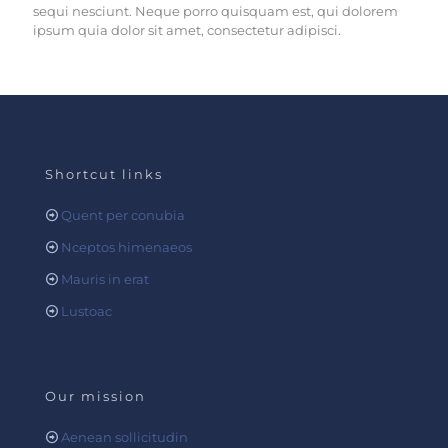
sequi nesciunt. Neque porro quisquam est, qui dolorem
ipsum quia dolor sit amet, consectetur adipisci.
Shortcut links
Quent per conubia
Nceptos himenaeos
Mauris in erat
Lustoac
Our mission
Aenean sollicitudin