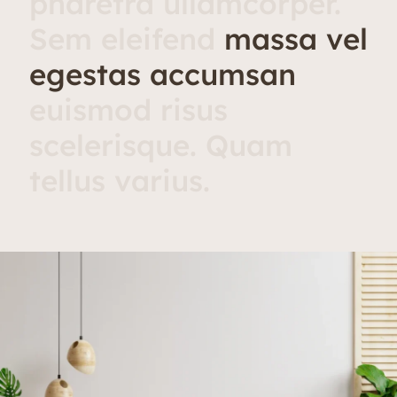
pharetra ullamcorper.
Sem eleifend
massa vel
egestas accumsan
euismod risus
scelerisque. Quam
tellus varius.