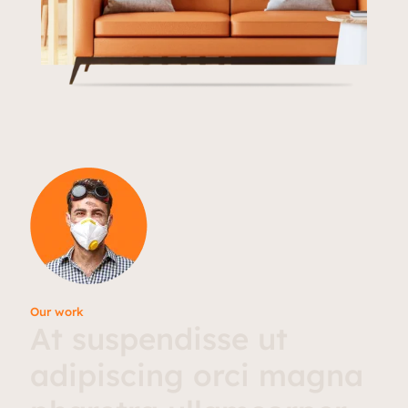
Our work
At suspendisse ut
adipiscing orci magna