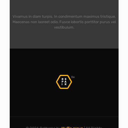
Vivamus in diam turpis. In condimentum maximus tristique.
Maecenas non laoreet odio. Fusce lobortis porttitor purus vel
vestibulum.