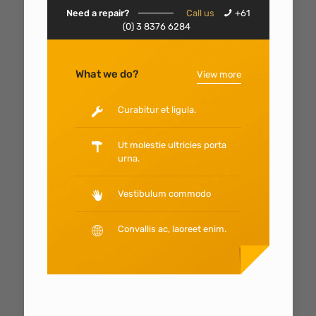
Need a repair?
Call us
+61
(0) 3 8376 6284
What we do?
View more
Curabitur et ligula.
Ut molestie ultricies porta
urna.
Vestibulum commodo
Convallis ac, laoreet enim.