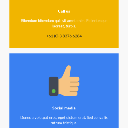
Call us
Bibendum bibendum quis sit amet enim. Pellentesque
laoreet, turpis.
+61 (0) 3 8376 6284
Social media
Donec a volutpat eros, eget dictum erat. Sed convallis
rutrum tristique.