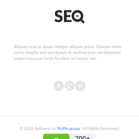
Aliquam erat ac ipsum. Integer aliquam purus. Quisque lorem
tortor fringilla sed, vestibulum id, eleifend justo vel bibendum
sapien massa ac turpis faucibus orci luctus non.
© 2026 Betheme by
Muffin group
| All Rights Reserved |
Powered by
WordPress
700+