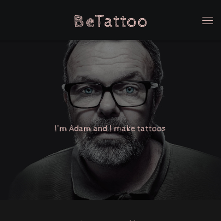
I’m Adam and I make tattoos