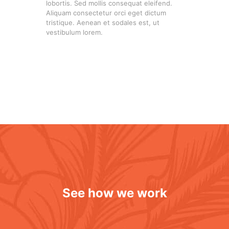
lobortis. Sed mollis consequat eleifend.
Aliquam consectetur orci eget dictum
tristique. Aenean et sodales est, ut
vestibulum lorem.
See how we work