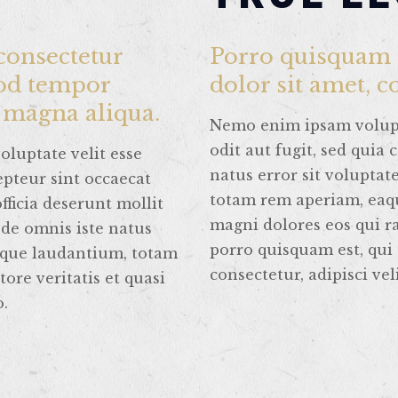
consectetur
Porro quisquam 
mod tempor
dolor sit amet, c
e magna aliqua.
Nemo enim ipsam volupt
odit aut fugit, sed quia
oluptate velit esse
natus error sit volupt
epteur sint occaecat
totam rem aperiam, eaque
fficia deserunt mollit
magni dolores eos qui r
nde omnis iste natus
porro quisquam est, qui
mque laudantium, totam
consectetur, adipisci vel
ore veritatis et quasi
o.