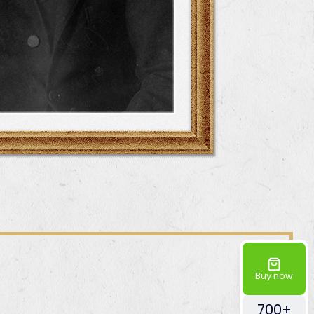
Buy now
700+