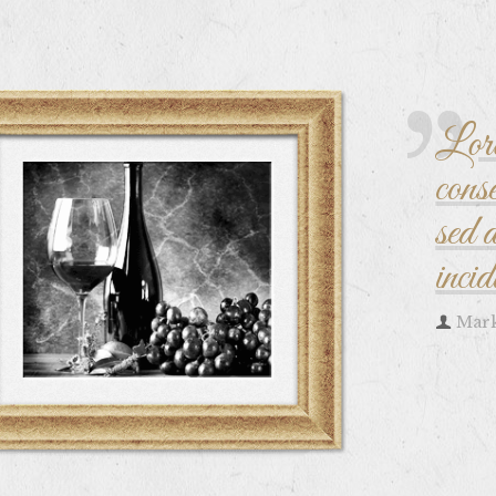
Lore
conse
sed 
incid
Mar