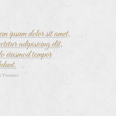
m ipsum dolor sit amet,
ctetur adipisicing elit,
do eiusmod tempor
idunt.
k Temmer