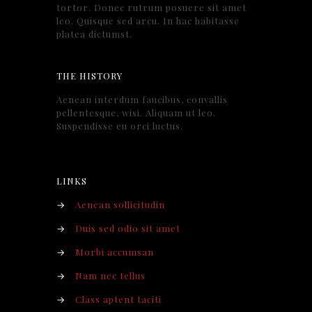
tortor. Donec rutrum posuere sit amet
leo. Quisque sed arcu. In hac habitasse
platea dictumst.
THE HISTORY
Aenean interdum faucibus, convallis
pellentesque, wisi. Aliquam ut leo.
Suspendisse eu orci luctus.
LINKS
→
Aenean sollicitudin
→
Duis sed odio sit amet
→
Morbi accumsan
→
Nam nec tellus
→
Class aptent taciti