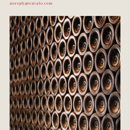
noreply@envato.com