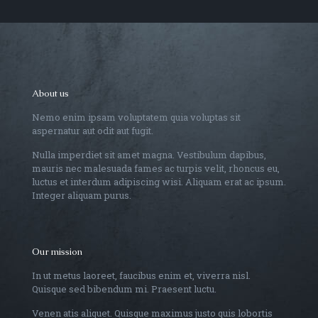
About us
Nemo enim ipsam voluptatem quia voluptas sit
aspernatur aut odit aut fugit.
Nulla imperdiet sit amet magna. Vestibulum dapibus,
mauris nec malesuada fames ac turpis velit, rhoncus eu,
luctus et interdum adipiscing wisi. Aliquam erat ac ipsum.
Integer aliquam purus.
Our mission
In ut metus laoreet, faucibus enim et, viverra nisl.
Quisque sed bibendum mi. Praesent luctu.
Venen atis aliquet. Quisque maximus justo quis lobortis