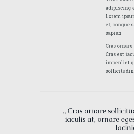
adipiscing e
Lorem ipsum
et, congue 
sapien.
Cras ornare 
Cras est iac
imperdiet q
sollicitudin
„ Cras ornare sollicit
iaculis at, ornare ege
lacin