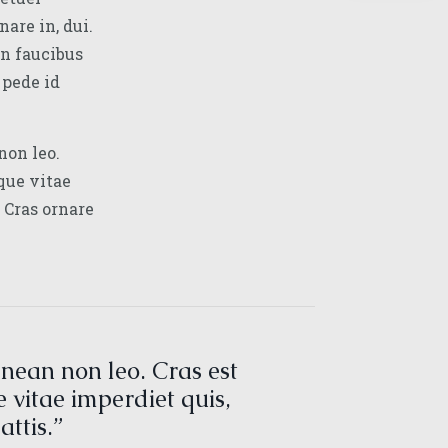
are in, dui.
in faucibus
 pede id
non leo.
sque vitae
 Cras ornare
enean non leo. Cras est
e vitae imperdiet quis,
ttis.”