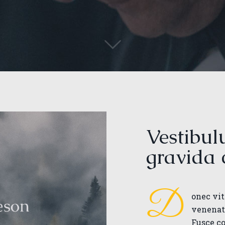
Vestibul
gravida 
D
onec vit
venenati
Fusce c