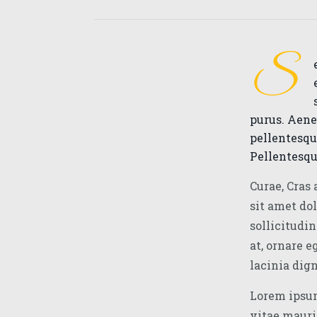
S
purus. Aenea
pellentesque
Pellentesqu
Curae, Cras 
sit amet do
sollicitudin
at, ornare e
lacinia dig
Lorem ipsum
vitae mauri