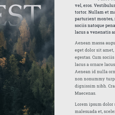
vel, eros. Vestibul
tortor. Nullam et ma
parturient montes,
sociis natoque pena
lacus a venenatis a
Aenean massa augue
eget dolor sit amet
egestas. Cum sociis
lacus a ornare lacus
Aenean id nulla orn
non nonummy turpis
dignissim nibh. Cr
Maecenas.
Lorem ipsum dolor 
malesuada et, scele