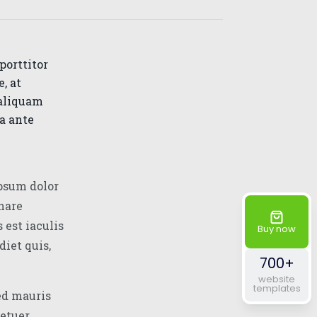
porttitor
, at
 aliquam
 a ante
ipsum dolor
rnare
 est iaculis
Buy now
diet quis,
700+
website
templates
Sed mauris
tetuer