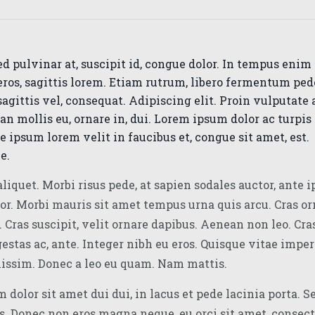
ed pulvinar at, suscipit id, congue dolor. In tempus enim 
eros, sagittis lorem. Etiam rutrum, libero fermentum pede
sagittis vel, consequat. Adipiscing elit. Proin vulputate
n mollis eu, ornare in, dui. Lorem ipsum dolor ac turpis
 ipsum lorem velit in faucibus et, congue sit amet, est.
e.
aliquet. Morbi risus pede, at sapien sodales auctor, ante 
lor. Morbi mauris sit amet tempus urna quis arcu. Cras o
. Cras suscipit, velit ornare dapibus. Aenean non leo. Cras
gestas ac, ante. Integer nibh eu eros. Quisque vitae imper
nissim. Donec a leo eu quam. Nam mattis.
 dolor sit amet dui dui, in lacus et pede lacinia porta. 
s. Donec non eros magna neque, eu orci sit amet, consec