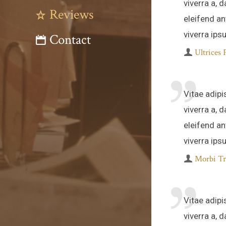
viverra a, d
Reviews
eleifend ant
viverra ipsu
Contact
Ultrices 
Vitae adipi
viverra a, d
eleifend ant
viverra ipsu
Morbi Tr
Vitae adipi
viverra a, d