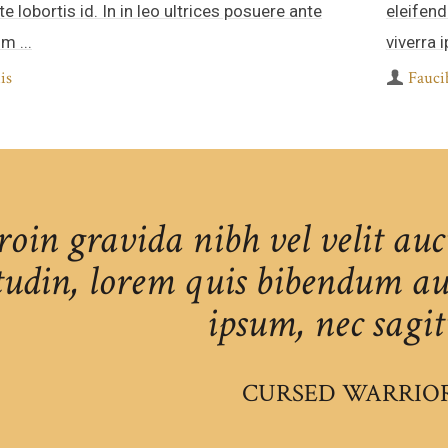
e lobortis id. In in leo ultrices posuere ante
eleifend
m ...
viverra i
is
Fauci
roin gravida nibh vel velit au
itudin, lorem quis bibendum auc
ipsum, nec sagitt
CURSED WARRIO