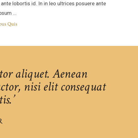
 ante lobortis id. In in leo ultrices posuere ante
psum ...
bus Quis
ctor aliquet. Aenean
tor, nisi elit consequat
is.’
R