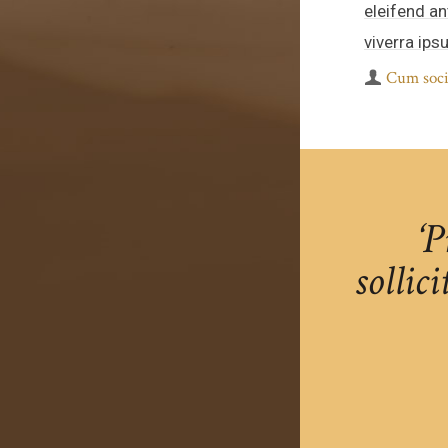
eleifend ant
viverra ipsu
Cum soci
‘P
sollic