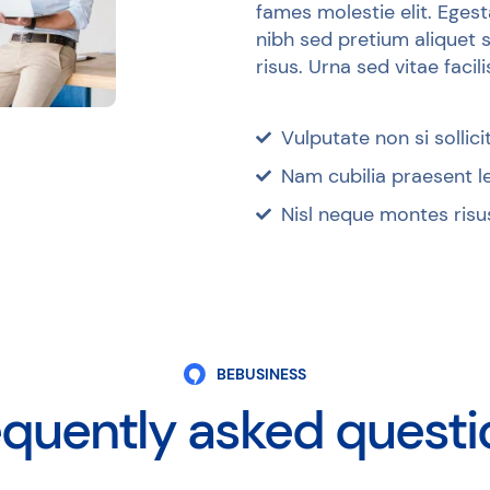
fames molestie elit. Eges
nibh sed pretium aliquet 
risus. Urna sed vitae facil
Vulputate non si sollici
Nam cubilia praesent l
Nisl neque montes risus
BEBUSINESS
equently asked questi