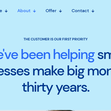
e
About
Offer
Contact
THE CUSTOMER IS OUR FIRST PRIORITY
've been helping
sm
esses make big mon
thirty years.