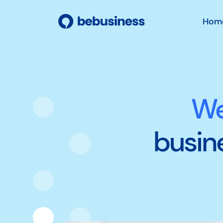
Hom
We
busin