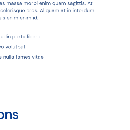
tas massa morbi enim quam sagittis. At
scelerisque eros. Aliquam at in interdum
isis enim enim id.
tudin porta libero
eo volutpat
 nulla fames vitae
ons