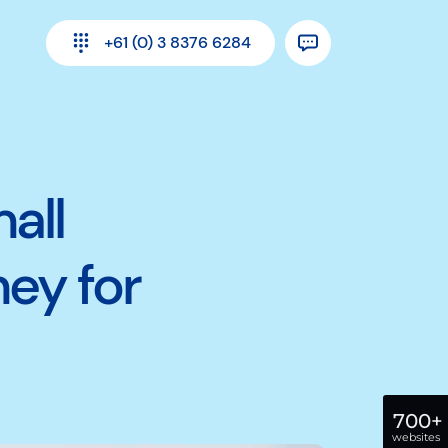
+61 (0) 3 8376 6284
all
ey for
700+
websites