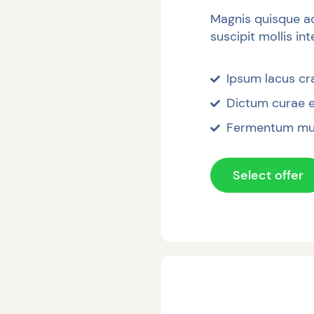
Magnis quisque ac
suscipit mollis in
Ipsum lacus c
Dictum curae e
Fermentum mus
Select offer