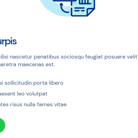
rpis
cilisi nascetur penatibus sociosqu feugiat posuere velit 
haretra maecenas est.
i sollicitudin porta libero
aesent leo volutpat
es risus nulla fames vitae