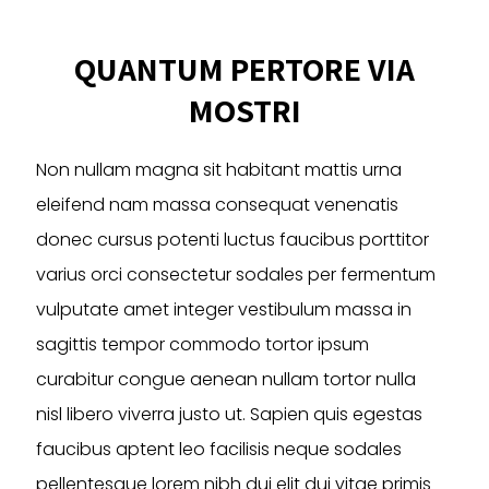
The
variants.
options
The
QUANTUM PERTORE VIA
may
options
be
may
MOSTRI
chosen
be
on
chosen
the
on
Non nullam magna sit habitant mattis urna
product
the
eleifend nam massa consequat venenatis
page
product
donec cursus potenti luctus faucibus porttitor
page
varius orci consectetur sodales per fermentum
vulputate amet integer vestibulum massa in
sagittis tempor commodo tortor ipsum
curabitur congue aenean nullam tortor nulla
nisl libero viverra justo ut. Sapien quis egestas
faucibus aptent leo facilisis neque sodales
pellentesque lorem nibh dui elit dui vitae primis