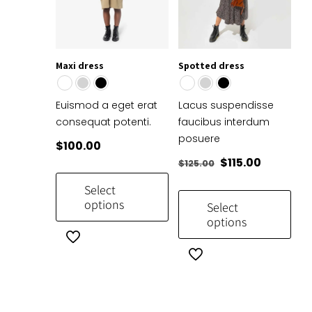
Maxi dress
Spotted dress
Euismod a eget erat
Lacus suspendisse
consequat potenti.
faucibus interdum
posuere
$
100.00
Original
Current
$
115.00
$
125.00
price
price
Select
was:
is:
options
Select
$125.00.
$115.00.
options
This
product
This
has
product
multiple
has
variants.
multiple