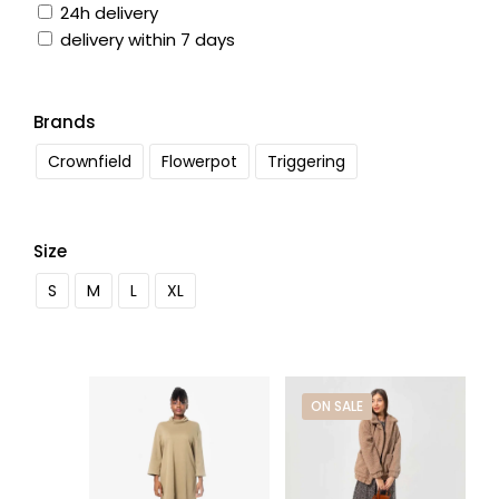
24h delivery
delivery within 7 days
Brands
Crownfield
Flowerpot
Triggering
Size
S
M
L
XL
ON SALE