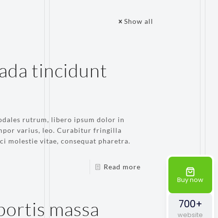
Show all
ada tincidunt
odales rutrum, libero ipsum dolor in
mpor varius, leo. Curabitur fringilla
rci molestie vitae, consequat pharetra.
Read more
Buy now
700+
bortis massa
website