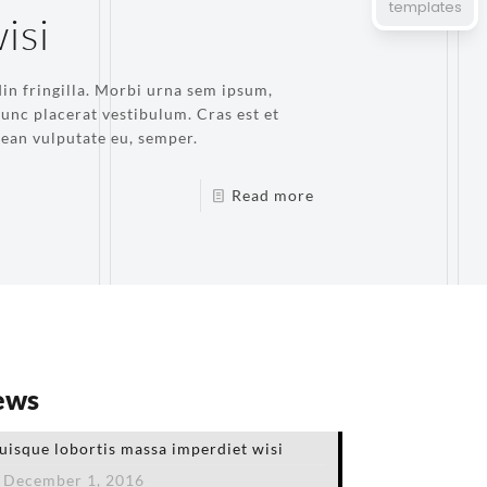
templates
isi
in fringilla. Morbi urna sem ipsum,
unc placerat vestibulum. Cras est et
ean vulputate eu, semper.
Read more
ews
uisque lobortis massa imperdiet wisi
December 1, 2016