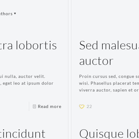
thors
ra lobortis
Sed malesu
auctor
i nulla, auctor velit.
Proin cursus sed, congue s
, eget leo at ipsum dolor
wisi. Phasellus placerat te
viverra auctor, sapien et o
Read more
22
tincidunt
Quisque lo