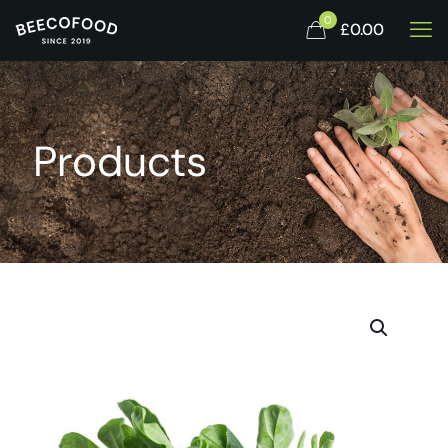
0
£0.00
Products