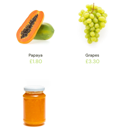
Papaya
Grapes
£
1.80
£
3.30