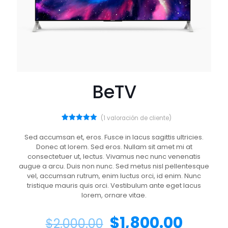
BeTV
(
1
valoración de cliente)
1
Valorado
con
5.00
Sed accumsan et, eros. Fusce in lacus sagittis ultricies.
de 5 en
Donec at lorem. Sed eros. Nullam sit amet mi at
base a
valoración
consectetuer ut, lectus. Vivamus nec nunc venenatis
de un
augue a arcu. Duis non nunc. Sed metus nisl pellentesque
cliente
vel, accumsan rutrum, enim luctus orci, id enim. Nunc
tristique mauris quis orci. Vestibulum ante eget lacus
lorem, ornare vitae.
$
1,800.00
$
2,000.00