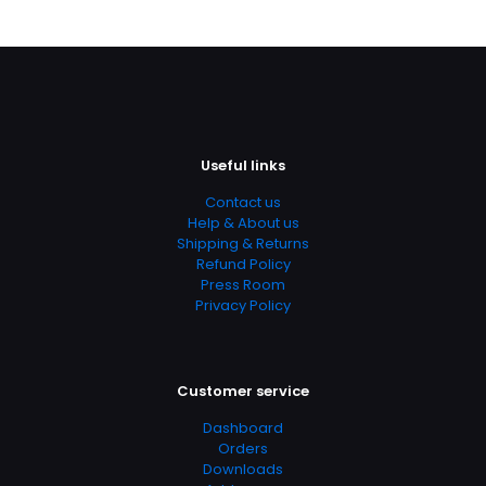
con
navegador para la próxima vez que comente.
5.00
de 5
Useful links
Contact us
Help & About us
Shipping & Returns
Refund Policy
Press Room
Privacy Policy
Customer service
Dashboard
Orders
Downloads