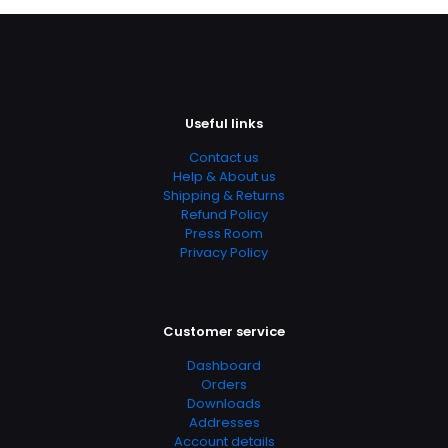
de 5
de 5
Useful links
Contact us
Help & About us
Nombre
*
Shipping & Returns
Refund Policy
Correo
Press Room
electrónico
*
Privacy Policy
Guarda mi nombre, correo electrónico y web en este
navegador para la próxima vez que comente.
Customer service
Dashboard
Orders
Downloads
Addresses
Account details