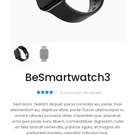
BeSmartwatch3
(
1
valoración de cliente)
1
Valorado
con
4.00
Sed dolor. Nullam aliquet, purus convallis eu, pede. Duis
de 5 en
elementum eu, dapibus vitae, pede. Fusce ullamcorper in,
base a
valoración
ornare ultrices posuere vitae, imperdiet quis, placerat
de un
urna quis pede nunc libero, consectetuer dignissim, nulla
cliente
ac felis blandit venenatis, pulvinar ligula, et magnis dis
parturient montes, nascetur ridiculus mus.