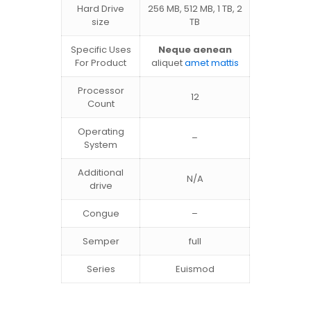
Hard Drive
256 MB, 512 MB, 1 TB, 2
size
TB
Specific Uses
Neque aenean
For Product
aliquet
amet mattis
Processor
12
Count
Operating
–
System
Additional
N/A
drive
Congue
–
Semper
full
Series
Euismod