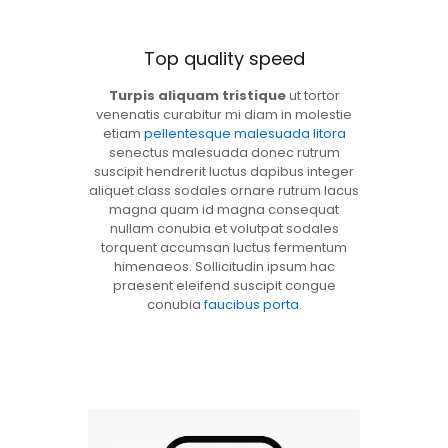
Top quality speed
Turpis aliquam tristique
ut tortor
venenatis curabitur mi diam in molestie
etiam
pellentesque malesuada litora
senectus malesuada donec rutrum
suscipit hendrerit luctus dapibus integer
aliquet class sodales ornare rutrum lacus
magna quam id magna consequat
nullam conubia et volutpat sodales
torquent accumsan luctus fermentum
himenaeos. Sollicitudin ipsum hac
praesent eleifend suscipit congue
conubia
faucibus porta
.