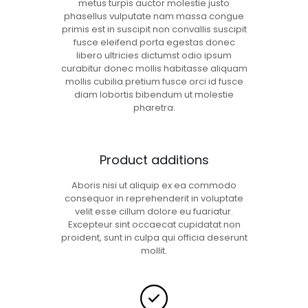
metus turpis auctor molestie justo
phasellus vulputate nam massa congue
primis est in suscipit non convallis suscipit
fusce eleifend porta egestas donec
libero ultricies dictumst odio ipsum
curabitur donec mollis habitasse aliquam
mollis cubilia pretium fusce orci id fusce
diam lobortis bibendum ut molestie
pharetra.
Product additions
Aboris nisi ut aliquip ex ea commodo
consequor in reprehenderit in voluptate
velit esse cillum dolore eu fuariatur.
Excepteur sint occaecat cupidatat non
proident, sunt in culpa qui officia deserunt
mollit.