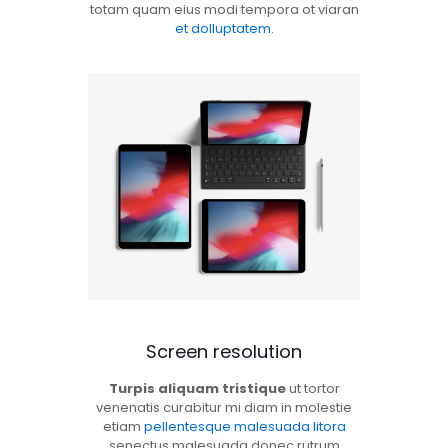
totam quam eius modi tempora ot viaran
et dolluptatem
.
Screen resolution
Turpis aliquam tristique
ut tortor
venenatis curabitur mi diam in molestie
etiam
pellentesque malesuada litora
senectus malesuada donec rutrum