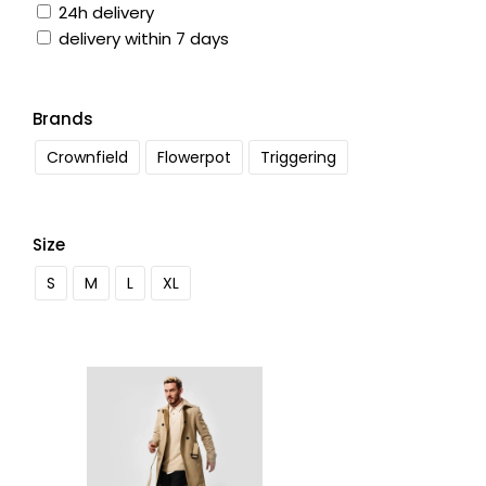
24h delivery
delivery within 7 days
Brands
Crownfield
Flowerpot
Triggering
Size
S
M
L
XL