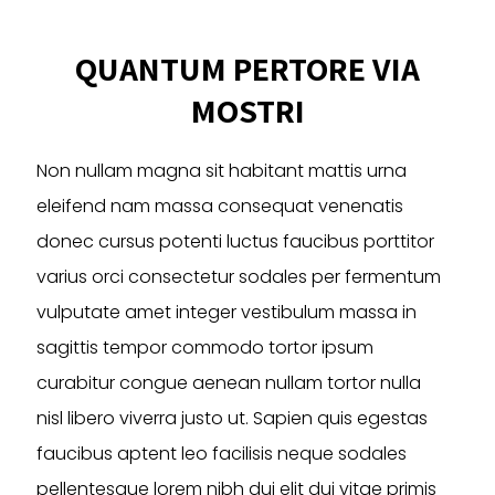
variants.
The
QUANTUM PERTORE VIA
options
may
MOSTRI
be
chosen
on
Non nullam magna sit habitant mattis urna
the
eleifend nam massa consequat venenatis
product
donec cursus potenti luctus faucibus porttitor
page
varius orci consectetur sodales per fermentum
vulputate amet integer vestibulum massa in
sagittis tempor commodo tortor ipsum
curabitur congue aenean nullam tortor nulla
nisl libero viverra justo ut. Sapien quis egestas
faucibus aptent leo facilisis neque sodales
pellentesque lorem nibh dui elit dui vitae primis