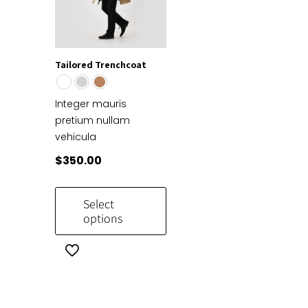
Tailored Trenchcoat
Integer mauris
pretium nullam
vehicula
$
350.00
Select
options
This
product
has
multiple