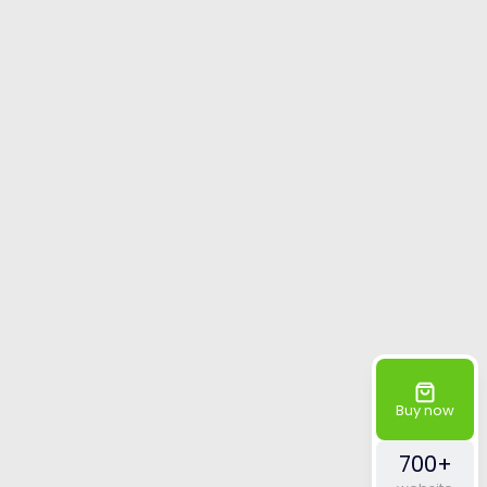
Buy now
700+