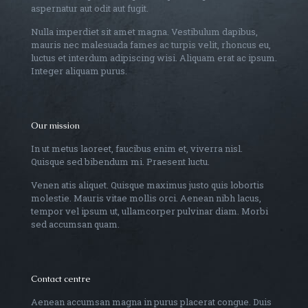
aspernatur aut odit aut fugit.
Nulla imperdiet sit amet magna. Vestibulum dapibus,
mauris nec malesuada fames ac turpis velit, rhoncus eu,
luctus et interdum adipiscing wisi. Aliquam erat ac ipsum.
Integer aliquam purus.
Our mission
In ut metus laoreet, faucibus enim et, viverra nisl.
Quisque sed bibendum mi. Praesent luctu.
Venen atis aliquet. Quisque maximus justo quis lobortis
molestie. Mauris vitae mollis orci. Aenean nibh lacus,
tempor vel ipsum ut, ullamcorper pulvinar diam. Morbi
sed accumsan quam.
Contact centre
Aenean accumsan magna in purus placerat congue. Duis