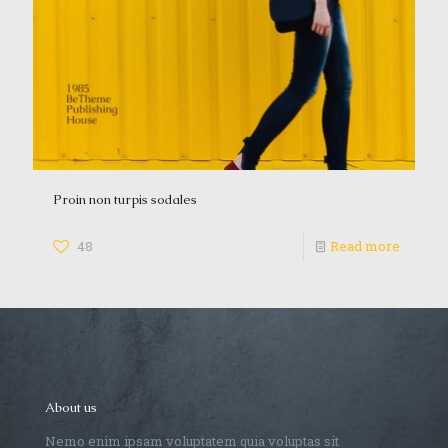
Proin non turpis sodales
48
Read more
About us
Nemo enim ipsam voluptatem quia voluptas sit