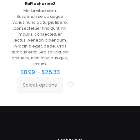
BeFlashdrive2
Morbi vitae sem.
Suspendisse ac augue
varius nunc ac turpis libero,
consectetuer tincidunt, mi
mauris, consectetuer
lectus. Aenean bibendum.
In lacinia eget, pede. Cras
tempus erat. Sed sollicitudin
posuere, nibh faucibus quis,
ipsum.
Price
$
8.99
–
$
25.33
range:
$8.99
Select options
This
through
product
$25.33
has
multiple
variants.
The
options
may
be