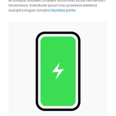
et volutpat sodales torquent accumsan luctus fermentum
himenaeos. Sollicitudin ipsum hac praesent eleifend
suscipit congue conubia
faucibus porta
.