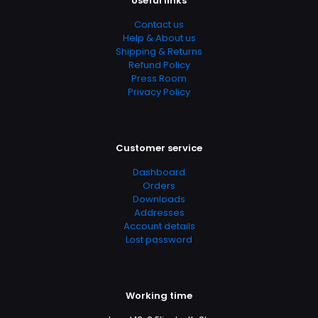
Useful links
chosen
on
Contact us
the
Help & About us
product
Shipping & Returns
page
Refund Policy
Press Room
Privacy Policy
Customer service
Dashboard
Orders
Downloads
Addresses
Account details
Lost password
Working time