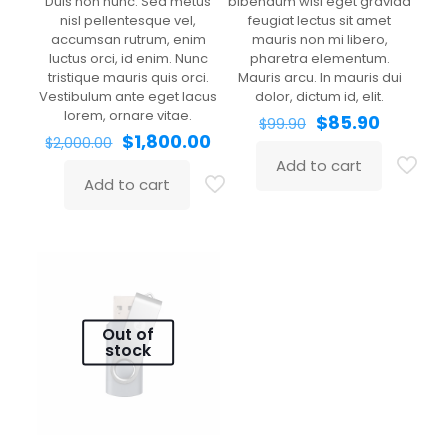
Duis non nunc. Sed metus
bibendum wisi eget gravida
nisl pellentesque vel,
feugiat lectus sit amet
accumsan rutrum, enim
mauris non mi libero,
luctus orci, id enim. Nunc
pharetra elementum.
tristique mauris quis orci.
Mauris arcu. In mauris dui
Vestibulum ante eget lacus
dolor, dictum id, elit.
lorem, ornare vitae.
Original
Current
$
85.90
$
99.90
Original
Current
price
price
$
1,800.00
$
2,000.00
price
price
was:
is:
Add to cart
was:
is:
$99.90.
$85.90.
Add to cart
$2,000.00.
$1,800.00.
Out of
stock