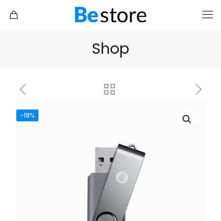
Shop
-19%