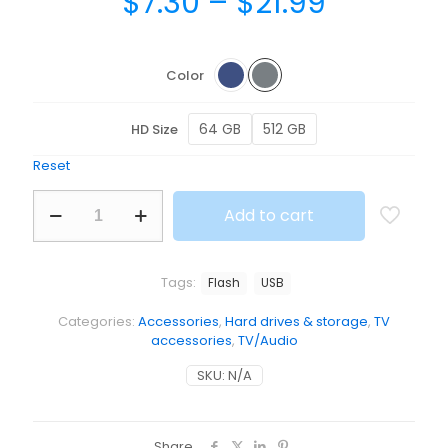
Price
$
7.30
–
$
21.99
range:
$7.30
Color
through
$21.99
64 GB
512 GB
HD Size
Reset
BeFlashdrive
Add to cart
quantity
Tags:
Flash
USB
Categories:
Accessories
,
Hard drives & storage
,
TV
accessories
,
TV/Audio
SKU:
N/A
Share