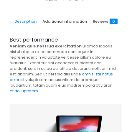
Description
Additional information
Reviews
0
Best performance
Veniam quis nostrud exercitation
ullamco laboris
nisi ut aliquip ex ea commodo consequor in
reprehenderit in voluptate velit esse cillum dolore eu
fuariatur. Excepteur sint occaecat cupidatat non
proident, sunt in culpa qui officia deserunt mollit anim id
est laborum. Sed ut perspiciatis unde
omnis iste natus
error
sit voluptatem accusantium doloremque
laudantium, totam quam eius modi tempora ot viaran
et dolluptatem
.