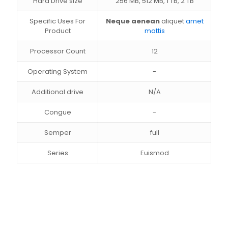
Hard Drive size
256 MB, 512 MB, 1 TB, 2 TB
Specific Uses For
Neque aenean
aliquet
amet
Product
mattis
Processor Count
12
Operating System
-
Additional drive
N/A
Congue
-
Semper
full
Series
Euismod
Reviews
Weight
10 kg
There are no reviews yet.
Dimensions
Only logged in customers who have purchased this