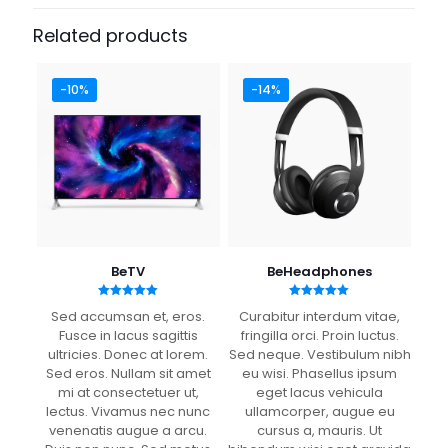
50 × 50 × 30 cm
product may leave a review.
Related products
Color
Blue, Gray
-10%
-14%
Texture
brushed aluminium, satin
HD Size
64 GB, 512 GB
BeTV
BeHeadphones
Rated
Rated
Sed accumsan et, eros.
Curabitur interdum vitae,
5.00
5.00
out of 5
out of 5
Fusce in lacus sagittis
fringilla orci. Proin luctus.
ultricies. Donec at lorem.
Sed neque. Vestibulum nibh
Sed eros. Nullam sit amet
eu wisi. Phasellus ipsum
mi at consectetuer ut,
eget lacus vehicula
lectus. Vivamus nec nunc
ullamcorper, augue eu
venenatis augue a arcu.
cursus a, mauris. Ut