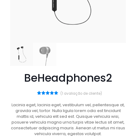
BeHeadphones2
(
1
avaliação de cliente)
1
Avaliado
como
5.00
Lacinia eget, lacinia eget, vestibulum vel, pellentesque at,
de 5, com
gravida vel, tortor. Nulla ligula lorem odio est tincidunt
baseado
em
mattis id, vehicula elit sed est. Quisque vehicula wisi,
avaliação
posuere vehicula magna urna turpis vitae lectus sit amet,
de cliente
consectetuer adipiscing mauris. Aenean ut metus mi risus
vehicula viverra, egestas volutpat.