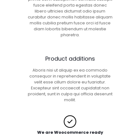
fusce eleifend porta egestas donec
libero ultricies dictumst odio ipsum
curabitur donec mollis habitasse aliquam
mollis cubilia pretium fusce orci id fusce
diam lobortis bibendum ut molestie
pharetra.
Product additions
Aboris nisi ut aliquip ex ea commodo
consequor in reprehenderit in voluptate
velit esse cillum dolore eu fuariatur.
Excepteur sint occaecat cupidatat non
proident, sunt in culpa qui officia deserunt
mollit.
We are Woocommerce ready