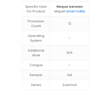
Specific Uses
Neque aenean
For Product
aliquet
amet mattis
Processor
12
Count
Operating
–
System
Additional
N/A
drive
Congue
–
Semper
full
Series
Euismod
1 avaliação para
BeHeadphones2
Peso
10 kg