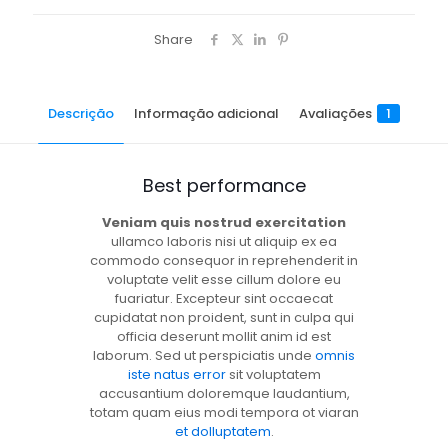
Share
Descrição
Informação adicional
Avaliações
1
Best performance
Veniam quis nostrud exercitation
ullamco laboris nisi ut aliquip ex ea
commodo consequor in reprehenderit in
voluptate velit esse cillum dolore eu
fuariatur. Excepteur sint occaecat
cupidatat non proident, sunt in culpa qui
officia deserunt mollit anim id est
laborum. Sed ut perspiciatis unde
omnis
iste natus error
sit voluptatem
accusantium doloremque laudantium,
totam quam eius modi tempora ot viaran
et dolluptatem
.