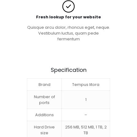
Fresh lookup for your website
Quisque arcu dolor, rhoncus eget, neque.
Vestibulum luctus, quam pede
fermentum
Specification
Brand
Tempus litora
Number of
1
ports
Additions
–
Hard Drive
256 MB, 512 MB, 1 TB, 2
size
TB