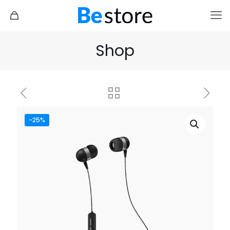
Shop
-25%