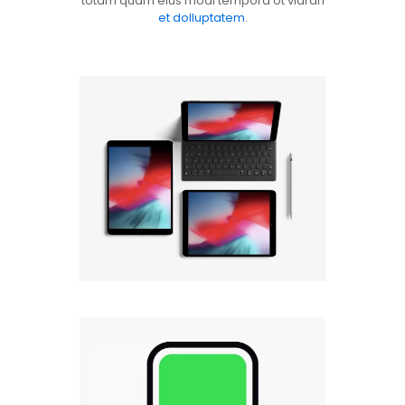
totam quam eius modi tempora ot viaran
et dolluptatem
.