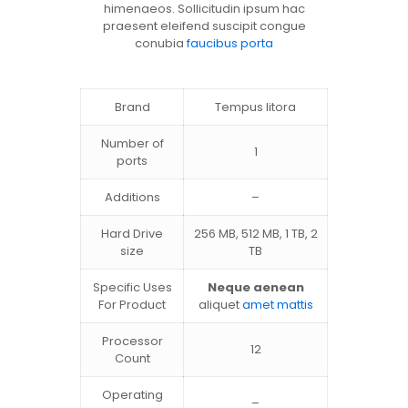
himenaeos. Sollicitudin ipsum hac
praesent eleifend suscipit congue
conubia
faucibus porta
Brand
Tempus litora
Number of
1
ports
Additions
–
Hard Drive
256 MB, 512 MB, 1 TB, 2
size
TB
Specific Uses
Neque aenean
For Product
aliquet
amet mattis
Processor
12
Count
Operating
–