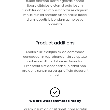
fusce eleifend porta egestas donec
libero ultricies dictumst odio ipsum
curabitur donec mollis habitasse aliquam
mollis cubilia pretium fusce orci id fusce
diam lobortis bibendum ut molestie
pharetra.
Product additions
Aboris nisi ut aliquip ex ea commodo
consequor in reprehenderit in voluptate
velit esse cillum dolore eu fuariatur.
Excepteur sint occaecat cupidatat non
proident, sunt in culpa qui officia deserunt
mollit.
We are Woocommerce ready
Lorem ipsum dolor sit amet, consectetur