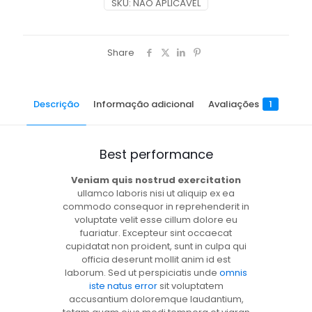
SKU:
NÃO APLICÁVEL
Share
Descrição
Informação adicional
Avaliações
1
Best performance
Veniam quis nostrud exercitation
ullamco laboris nisi ut aliquip ex ea
commodo consequor in reprehenderit in
voluptate velit esse cillum dolore eu
fuariatur. Excepteur sint occaecat
cupidatat non proident, sunt in culpa qui
officia deserunt mollit anim id est
laborum. Sed ut perspiciatis unde
omnis
iste natus error
sit voluptatem
accusantium doloremque laudantium,