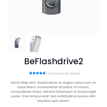
BeFlashdrive2
(
1
avaliação de cliente)
1
Avaliado
como
5.00
Morbi vitae sem. Suspendisse ac augue varius nunc ac
de 5, com
turpis libero, consectetuer tincidunt, mi mauris,
baseado
em
consectetuer lectus. Aenean bibendum. In lacinia eget,
avaliação
pede. Cras tempus erat. Sed sollicitudin posuere, nibh
de cliente
faucibus quis, ipsum.