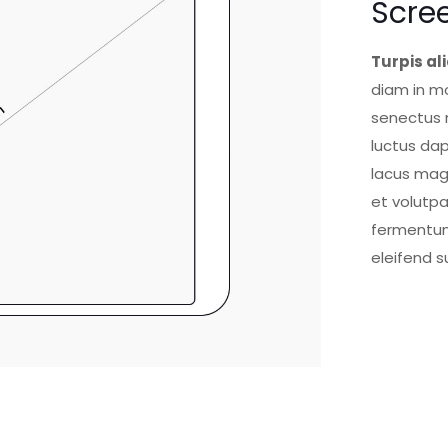
Scree
Turpis al
diam in m
senectus 
luctus dap
lacus mag
et volutp
fermentum
eleifend 