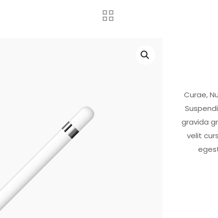
Curae, Nu
Suspendi
gravida gr
velit cu
egest