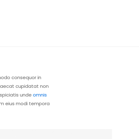
mmodo consequor in
occaecat cupidatat non
rspiciatis unde
omnis
am eius modi tempora