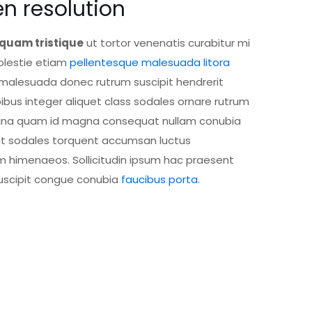
n resolution
iquam tristique
ut tortor venenatis curabitur mi
olestie etiam
pellentesque malesuada litora
malesuada donec rutrum suscipit hendrerit
ibus integer aliquet class sodales ornare rutrum
na quam id magna consequat nullam conubia
at sodales torquent accumsan luctus
 himenaeos. Sollicitudin ipsum hac praesent
suscipit congue conubia
faucibus porta
.