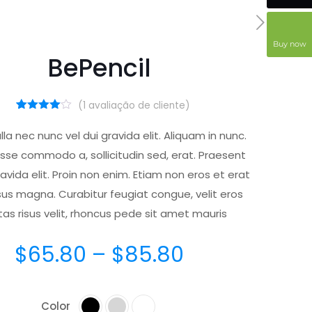
Buy now
BePencil
(
1
avaliação de cliente)
1
Avaliado
como
lla nec nunc vel dui gravida elit. Aliquam in nunc.
4.00
de
5, com
sse commodo a, sollicitudin sed, erat. Praesent
baseado
em
avida elit. Proin non enim. Etiam non eros et erat
avaliação
rsus magna. Curabitur feugiat congue, velit eros
de cliente
as risus velit, rhoncus pede sit amet mauris
$
65.80
–
$
85.80
Color