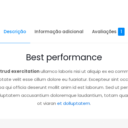
Descrição
Informação adicional
Avaliações
1
Best performance
trud exercitation
ullamco laboris nisi ut aliquip ex ea co
ptate velit esse cillum dolore eu fuariatur. Excepteur sint 
lpa qui officia deserunt mollit anim id est laborum. Sed ut pe
oluptatem accusantium doloremque laudantium, totam qu
ot viaran
et dolluptatem
.