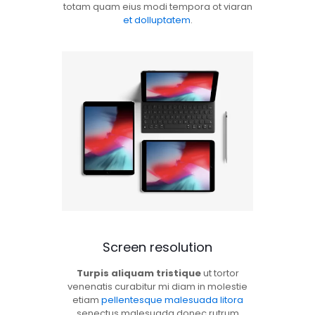
totam quam eius modi tempora ot viaran
et dolluptatem
.
Screen resolution
Turpis aliquam tristique
ut tortor
venenatis curabitur mi diam in molestie
etiam
pellentesque malesuada litora
senectus malesuada donec rutrum