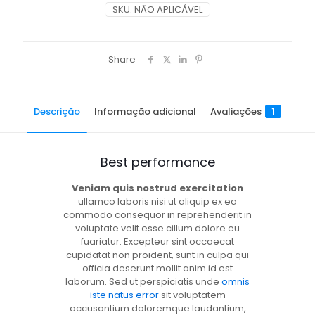
SKU:
NÃO APLICÁVEL
Share
Descrição
Informação adicional
Avaliações
1
Best performance
Veniam quis nostrud exercitation
ullamco laboris nisi ut aliquip ex ea
commodo consequor in reprehenderit in
voluptate velit esse cillum dolore eu
fuariatur. Excepteur sint occaecat
cupidatat non proident, sunt in culpa qui
officia deserunt mollit anim id est
laborum. Sed ut perspiciatis unde
omnis
iste natus error
sit voluptatem
accusantium doloremque laudantium,