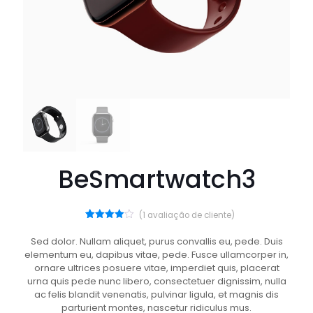
BeSmartwatch3
(
1
avaliação de cliente)
1
Avaliado
como
Sed dolor. Nullam aliquet, purus convallis eu, pede. Duis
4.00
de
elementum eu, dapibus vitae, pede. Fusce ullamcorper in,
5, com
baseado
ornare ultrices posuere vitae, imperdiet quis, placerat
em
urna quis pede nunc libero, consectetuer dignissim, nulla
avaliação
de
ac felis blandit venenatis, pulvinar ligula, et magnis dis
cliente
parturient montes, nascetur ridiculus mus.