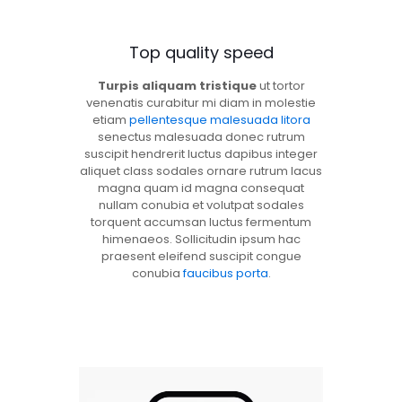
Top quality speed
Turpis aliquam tristique
ut tortor
venenatis curabitur mi diam in molestie
etiam
pellentesque malesuada litora
senectus malesuada donec rutrum
suscipit hendrerit luctus dapibus integer
aliquet class sodales ornare rutrum lacus
magna quam id magna consequat
nullam conubia et volutpat sodales
torquent accumsan luctus fermentum
himenaeos. Sollicitudin ipsum hac
praesent eleifend suscipit congue
conubia
faucibus porta
.