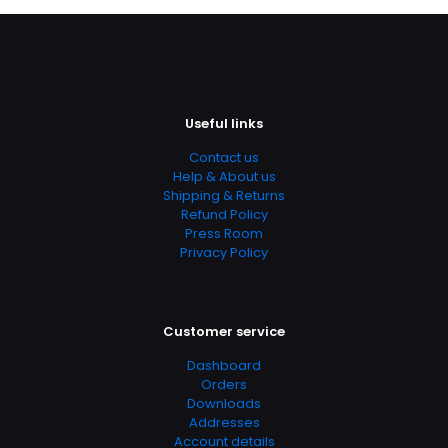
Useful links
Contact us
Help & About us
Nome
*
Shipping & Returns
Refund Policy
E-
Press Room
mail
*
Privacy Policy
Salvar meus dados neste navegador para a próxima
vez que eu comentar.
Customer service
Dashboard
Orders
Downloads
Addresses
Account details