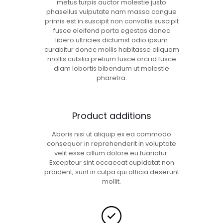
metus turpis auctor molestie justo
phasellus vulputate nam massa congue
primis est in suscipit non convallis suscipit
fusce eleifend porta egestas donec
libero ultricies dictumst odio ipsum
curabitur donec mollis habitasse aliquam
mollis cubilia pretium fusce orci id fusce
diam lobortis bibendum ut molestie
pharetra.
Product additions
Aboris nisi ut aliquip ex ea commodo
consequor in reprehenderit in voluptate
velit esse cillum dolore eu fuariatur.
Excepteur sint occaecat cupidatat non
proident, sunt in culpa qui officia deserunt
mollit.