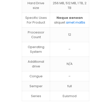
Hard Drive
256 MB, 512 MB, 1 TB, 2
size
TB
Specific Uses
Neque aenean
For Product
aliquet
amet mattis
Processor
12
Count
Operating
–
System
Additional
N/A
drive
Congue
–
Semper
full
Series
Euismod