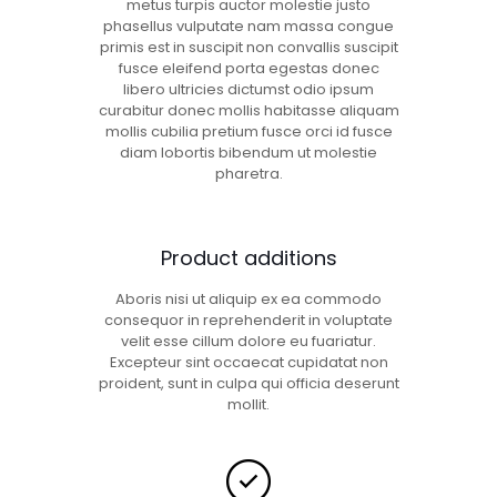
metus turpis auctor molestie justo
phasellus vulputate nam massa congue
primis est in suscipit non convallis suscipit
fusce eleifend porta egestas donec
libero ultricies dictumst odio ipsum
curabitur donec mollis habitasse aliquam
mollis cubilia pretium fusce orci id fusce
diam lobortis bibendum ut molestie
pharetra.
Product additions
Aboris nisi ut aliquip ex ea commodo
consequor in reprehenderit in voluptate
velit esse cillum dolore eu fuariatur.
Excepteur sint occaecat cupidatat non
proident, sunt in culpa qui officia deserunt
mollit.