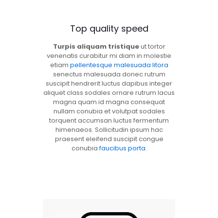
Top quality speed
Turpis aliquam tristique
ut tortor
venenatis curabitur mi diam in molestie
etiam
pellentesque malesuada litora
senectus malesuada donec rutrum
suscipit hendrerit luctus dapibus integer
aliquet class sodales ornare rutrum lacus
magna quam id magna consequat
nullam conubia et volutpat sodales
torquent accumsan luctus fermentum
himenaeos. Sollicitudin ipsum hac
praesent eleifend suscipit congue
conubia
faucibus porta
.