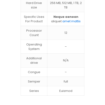
Hard Drive
256 MB, 512 MB, 1 TB, 2
size
TB
Specific Uses
Neque aenean
For Product
aliquet
amet mattis
Processor
12
Count
Operating
–
System
Additional
N/A
drive
Congue
–
Semper
full
Series
Euismod