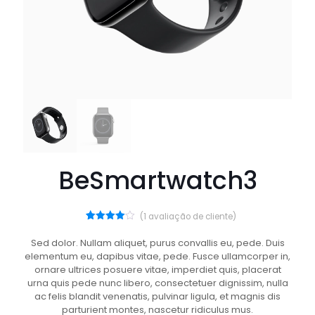
BeSmartwatch3
(
1
avaliação de cliente)
1
Avaliado
como
Sed dolor. Nullam aliquet, purus convallis eu, pede. Duis
4.00
de
elementum eu, dapibus vitae, pede. Fusce ullamcorper in,
5, com
baseado
ornare ultrices posuere vitae, imperdiet quis, placerat
em
urna quis pede nunc libero, consectetuer dignissim, nulla
avaliação
de
ac felis blandit venenatis, pulvinar ligula, et magnis dis
cliente
parturient montes, nascetur ridiculus mus.