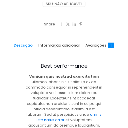
SKU:
NÃO APLICÁVEL
Share
Descrição
Informação adicional
Avaliações
1
Best performance
Veniam quis nostrud exercitation
ullamco laboris nisi ut aliquip ex ea
commodo consequor in reprehenderit in
voluptate velit esse cillum dolore eu
fuariatur. Excepteur sint occaecat
cupidatat non proident, sunt in culpa qui
officia deserunt mollit anim id est
laborum. Sed ut perspiciatis unde
omnis
iste natus error
sit voluptatem
accusantium doloremque laudantium,