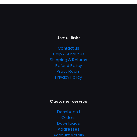
Useful links
Contact us
Help & About us
Nome
*
Shipping & Returns
Refund Policy
E-
Press Room
mail
*
Privacy Policy
Salvar meus dados neste navegador para a próxima
vez que eu comentar.
Customer service
Dashboard
Orders
Downloads
Addresses
Account details