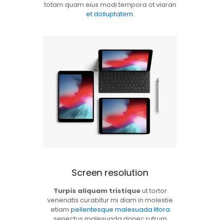
totam quam eius modi tempora ot viaran
et dolluptatem
.
Screen resolution
Turpis aliquam tristique
ut tortor
venenatis curabitur mi diam in molestie
etiam
pellentesque malesuada litora
senectus malesuada donec rutrum