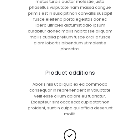
metus turpis auctor molestie justo
phasellus vulputate nam massa congue
primis est in suscipit non convallis suscipit
fusce eleifend porta egestas donec
libero ultricies dictumst odio ipsum
curabitur donec mollis habitasse aliquam
mollis cubilia pretium fusce orci id fusce
diam lobortis bibendum ut molestie
pharetra.
Product additions
Aboris nisi ut aliquip ex ea commodo
consequor in reprehenderit in voluptate
velit esse cillum dolore eu fuariatur.
Excepteur sint occaecat cupidatat non
proident, sunt in culpa qui officia deserunt
mollit.