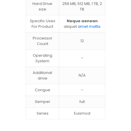
Hard Drive
256 MB, 512 MB, 1 TB, 2
size
TB
Specific Uses
Neque aenean
For Product
aliquet
amet mattis
Processor
12
Count
Operating
–
System
Additional
N/A
drive
Congue
–
Semper
full
Series
Euismod