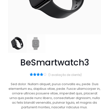
BeSmartwatch3
(
1
avaliação de cliente)
1
Avaliado
como
Sed dolor. Nullam aliquet, purus convallis eu, pede. Duis
4.00
de
elementum eu, dapibus vitae, pede. Fusce ullamcorper in,
5, com
baseado
ornare ultrices posuere vitae, imperdiet quis, placerat
em
urna quis pede nunc libero, consectetuer dignissim, nulla
avaliação
de
ac felis blandit venenatis, pulvinar ligula, et magnis dis
cliente
parturient montes, nascetur ridiculus mus.