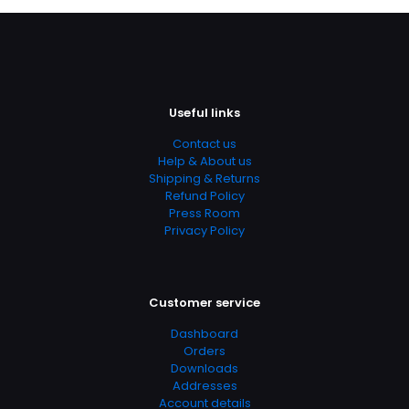
Useful links
Contact us
Help & About us
Nome
*
Shipping & Returns
Refund Policy
E-
Press Room
mail
*
Privacy Policy
Salvar meus dados neste navegador para a próxima
vez que eu comentar.
Customer service
Dashboard
Orders
Downloads
Addresses
Account details