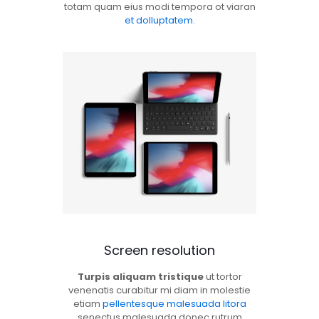
totam quam eius modi tempora ot viaran
et dolluptatem
.
Screen resolution
Turpis aliquam tristique
ut tortor
venenatis curabitur mi diam in molestie
etiam
pellentesque malesuada litora
senectus malesuada donec rutrum