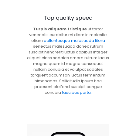
Top quality speed
Turpis aliquam tristique
ut tortor
venenatis curabitur mi diam in molestie
etiam
pellentesque malesuada litora
senectus malesuada donec rutrum
suscipit hendrerit luctus dapibus integer
aliquet class sodales ornare rutrum lacus
magna quam id magna consequat
nullam conubia et volutpat sodales
torquent accumsan luctus fermentum
himenaeos. Sollicitudin ipsum hac
praesent eleifend suscipit congue
conubia
faucibus porta
.