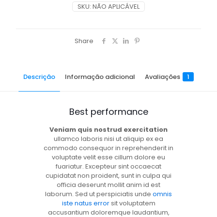
SKU:
NÃO APLICÁVEL
Share
Descrição
Informação adicional
Avaliações
1
Best performance
Veniam quis nostrud exercitation
ullamco laboris nisi ut aliquip ex ea
commodo consequor in reprehenderit in
voluptate velit esse cillum dolore eu
fuariatur. Excepteur sint occaecat
cupidatat non proident, sunt in culpa qui
officia deserunt mollit anim id est
laborum. Sed ut perspiciatis unde
omnis
iste natus error
sit voluptatem
accusantium doloremque laudantium,